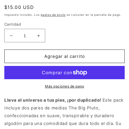
Precio
$15.00 USD
habitual
Impuesto incluido. Los
gastos de envío
se calculan en la pantalla de pago.
Cantidad
Reducir
Aumentar
cantidad
cantidad
para
para
PACK
PACK
Agregar al carrito
2
2
SOCKS
SOCKS
-
-
THE
THE
BIG
BIG
Más opciones de pago
PLUTO
PLUTO
Lleva el universo a tus pies, ¡por duplicado!
Este pack
incluye dos pares de medias The Big Pluto,
confeccionadas en suave, transpirable y duradero
algodón para una comodidad que dura todo el día. Su