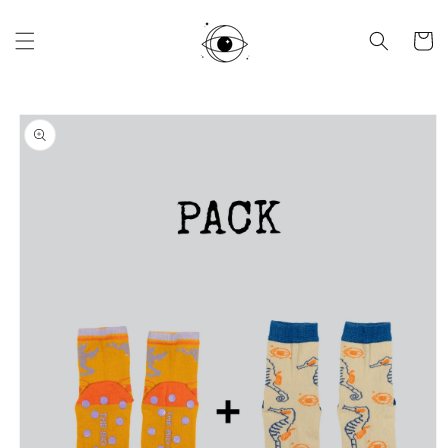
Ir
directamente
al contenido
Carrito
Ir
directamente
a la
información
del producto