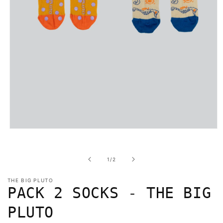
Abrir
elemento
multimedia
1
de
1
/
2
en
una
ventana
THE BIG PLUTO
modal
PACK 2 SOCKS - THE BIG
PLUTO